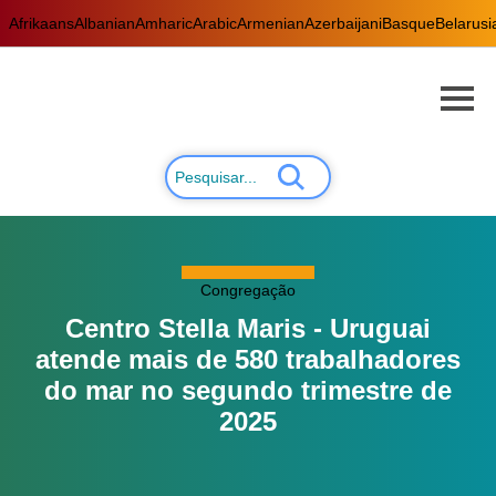
Afrikaans
Albanian
Amharic
Arabic
Armenian
Azerbaijani
Basque
Belarusi
Congregação
Centro Stella Maris - Uruguai
atende mais de 580 trabalhadores
do mar no segundo trimestre de
2025