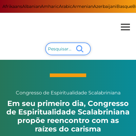
Afrikaans
Albanian
Amharic
Arabic
Armenian
Azerbaijani
Basque
B
Congresso de Espiritualidade Scalabriniana
Em seu primeiro dia, Congresso
de Espiritualidade Scalabriniana
propõe reencontro com as
raízes do carisma