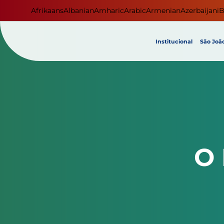
Afrikaans
Albanian
Amharic
Arabic
Armenian
Azerbaijani
B
Institucional
São João
O 