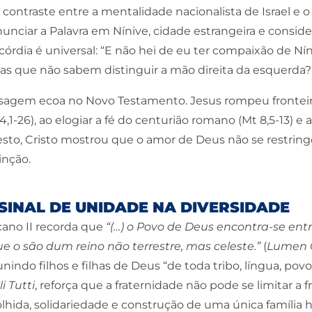
contraste entre a mentalidade nacionalista de Israel e o
nciar a Palavra em Nínive, cidade estrangeira e conside
órdia é universal: “E não hei de eu ter compaixão de Nín
as que não sabem distinguir a mão direita da esquerda?” (
em ecoa no Novo Testamento. Jesus rompeu fronteiras c
4,1-26), ao elogiar a fé do centurião romano (Mt 8,5-13) e
sto, Cristo mostrou que o amor de Deus não se restringe
inção.
 SINAL DE UNIDADE NA DIVERSIDADE
cano II recorda que
“(…) o Povo de Deus encontra-se entr
ue o são dum reino não terrestre, mas celeste.”
(
Lumen G
nindo filhos e filhas de Deus “de toda tribo, língua, povo
li Tutti
, reforça que a fraternidade não pode se limitar a 
olhida, solidariedade e construção de uma única família