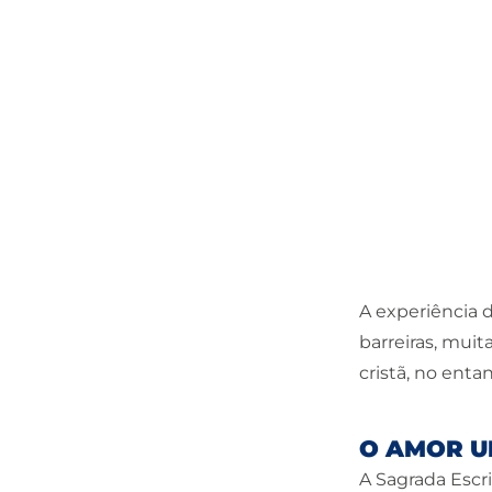
A experiência d
barreiras, muit
cristã, no ent
O AMOR U
A Sagrada Escr