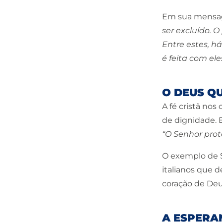
Em sua mensage
ser excluído. O
Entre estes, h
é feita com ele
O DEUS Q
A fé cristã no
de dignidade. 
“O Senhor prot
O exemplo de S
italianos que 
coração de Deu
A ESPERA