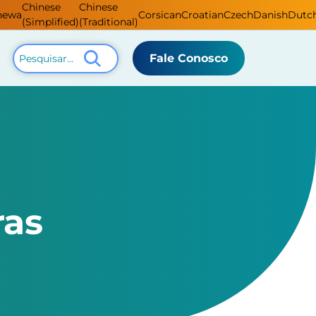
Chinese
Chinese
hewa
Corsican
Croatian
Czech
Danish
Dutc
(Simplified)
(Traditional)
Fale Conosco
ras