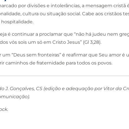
ado por divisões e intolerâncias, a mensagem cristã é cl
ionalidade, cultura ou situação social. Cabe aos cristão
 hospitalidade.
reja é continuar a proclamar que “não há judeu nem gr
dos vós sois um só em Cristo Jesus” (Gl 3,28).
 um “Deus sem fronteiras” é reafirmar que Seu amor é un
rir caminhos de fraternidade para todos os povos.
redo J. Gonçalves, CS (edição e adequação por Vitor da
omunicação).
ock.