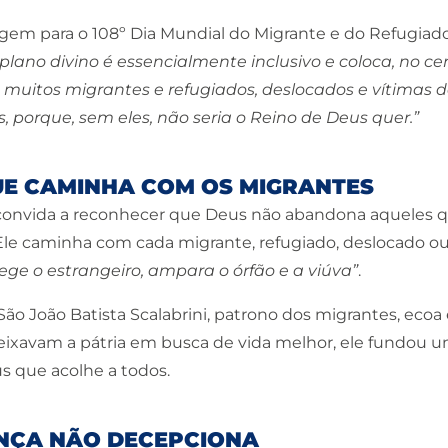
m para o 108º Dia Mundial do Migrante e do Refugiado
 plano divino é essencialmente inclusivo e coloca, no cen
á muitos migrantes e refugiados, deslocados e vítimas
s, porque, sem eles, não seria o Reino de Deus quer.”
UE CAMINHA COM OS MIGRANTES
s convida a reconhecer que Deus não abandona aqueles qu
Ele caminha com cada migrante, refugiado, deslocado ou
ege o estrangeiro, ampara o órfão e a viúva”
.
ão João Batista Scalabrini, patrono dos migrantes, ecoa
deixavam a pátria em busca de vida melhor, ele fundou um
s que acolhe a todos.
NÇA NÃO DECEPCIONA