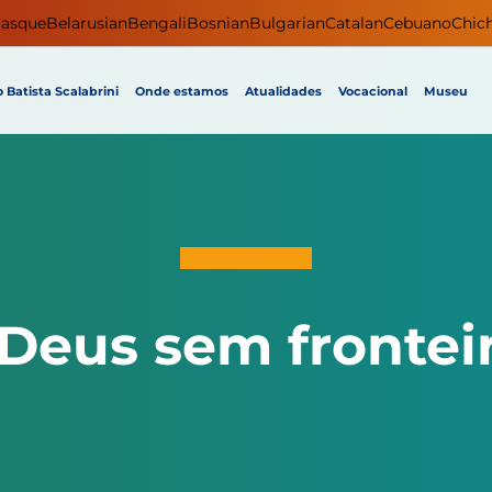
asque
Belarusian
Bengali
Bosnian
Bulgarian
Catalan
Cebuano
Chic
 Batista Scalabrini
Onde estamos
Atualidades
Vocacional
Museu
Deus sem frontei