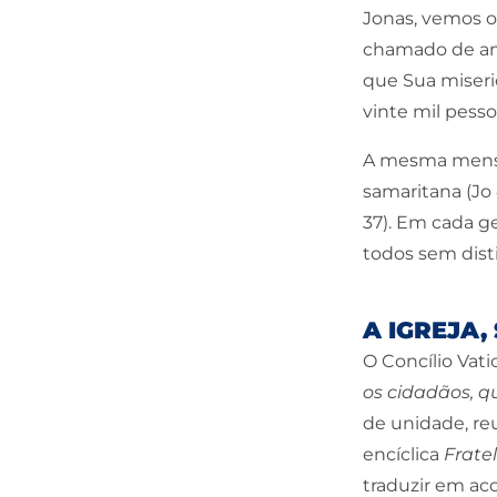
Jonas, vemos o 
chamado de anu
que Sua miseric
vinte mil pesso
A mesma mensag
samaritana (Jo 
37). Em cada ge
todos sem dist
A IGREJA,
O Concílio Vati
os cidadãos, q
de unidade, reu
encíclica
Fratel
traduzir em ac