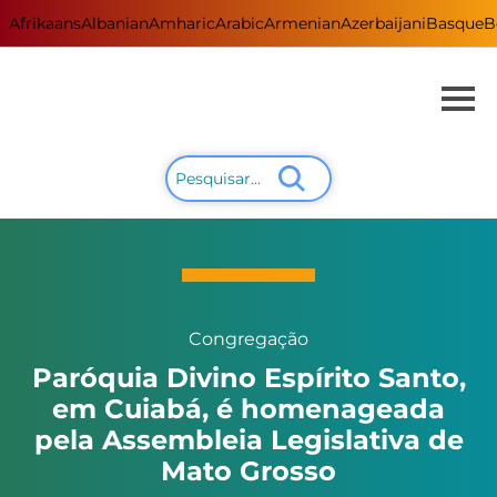
Afrikaans
Albanian
Amharic
Arabic
Armenian
Azerbaijani
Basque
B
Congregação
Paróquia Divino Espírito Santo,
em Cuiabá, é homenageada
pela Assembleia Legislativa de
Mato Grosso