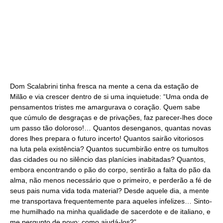
Dom Scalabrini tinha fresca na mente a cena da estação de
Milão e via crescer dentro de si uma inquietude: “Uma onda de
pensamentos tristes me amargurava o coração. Quem sabe
que cúmulo de desgraças e de privações, faz parecer-lhes doce
um passo tão doloroso!… Quantos desenganos, quantas novas
dores lhes prepara o futuro incerto! Quantos sairão vitoriosos
na luta pela existência? Quantos sucumbirão entre os tumultos
das cidades ou no silêncio das planícies inabitadas? Quantos,
embora encontrando o pão do corpo, sentirão a falta do pão da
alma, não menos necessário que o primeiro, e perderão a fé de
seus pais numa vida toda material? Desde aquele dia, a mente
me transportava frequentemente para aqueles infelizes… Sinto-
me humilhado na minha qualidade de sacerdote e de italiano, e
me pergunto de novo: como ajudá-los?”