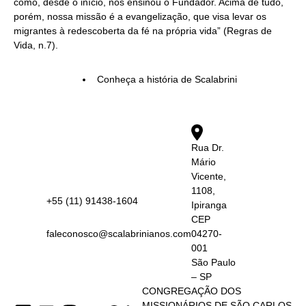
como, desde o início, nos ensinou o Fundador. Acima de tudo,
porém, nossa missão é a evangelização, que visa levar os
migrantes à redescoberta da fé na própria vida” (Regras de
Vida, n.7).
Conheça a história de Scalabrini
Rua Dr.
Mário
Vicente,
1108,
+55 (11) 91438-1604
Ipiranga
CEP
faleconosco@scalabrinianos.com
04270-
001
São Paulo
– SP
CONGREGAÇÃO DOS
MISSIONÁRIOS DE SÃO CARLOS