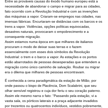
Entre as prováveis causas do êxodo humano europeu está a
necessidade de abandonar o campo e migrar para as cidades,
fato ocorrido com a Revolução Industrial e com as invenções
das máquinas a vapor. Criaram-se empregos nas cidades, nas
imensas fábricas. Encurtaram-se distâncias com os barcos e os
trens a vapor. Violências, opções políticas equivocadas,
desastres naturais, provocaram o empobrecimento e a
consequente migração.
Assim estamos numa época em que milhares de italianos
procuram o modo de deixar suas terras e o fazem
essencialmente com esses dois símbolos da Revolução
Industrial: o trem e o barco a vapor. As estações e os portos
estão abarrotados de pessoas desesperadas que entendem a
migração como único caminho de salvação. Roubar ou migrar
era o dilema que milhares de pessoas encontravam.
É conhecida a cena paradigmática da estação de Milão, por
onde passou o bispo de Placência, Dom Scalabrini, que seu
olhar sensível registrou e cuja dor feriu o seu coração paterno.
Assim ele mesmo narra o fato: “Passando pela estação, vi a
vasta sala, os pórticos laterais e a praça adjacente invadidos
por trezentos ou quatrocentos indivíduos, vestidos pobremente,