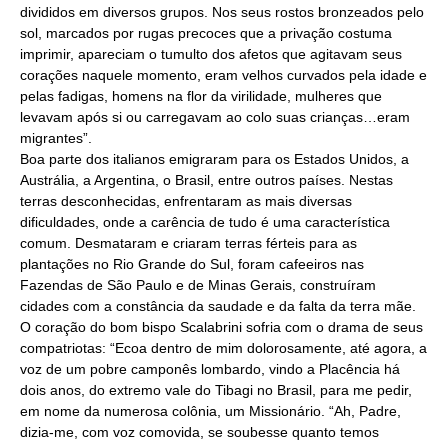
divididos em diversos grupos. Nos seus rostos bronzeados pelo
sol, marcados por rugas precoces que a privação costuma
imprimir, apareciam o tumulto dos afetos que agitavam seus
corações naquele momento, eram velhos curvados pela idade e
pelas fadigas, homens na flor da virilidade, mulheres que
levavam após si ou carregavam ao colo suas crianças…eram
migrantes”.
Boa parte dos italianos emigraram para os Estados Unidos, a
Austrália, a Argentina, o Brasil, entre outros países. Nestas
terras desconhecidas, enfrentaram as mais diversas
dificuldades, onde a carência de tudo é uma característica
comum. Desmataram e criaram terras férteis para as
plantações no Rio Grande do Sul, foram cafeeiros nas
Fazendas de São Paulo e de Minas Gerais, construíram
cidades com a constância da saudade e da falta da terra mãe.
O coração do bom bispo Scalabrini sofria com o drama de seus
compatriotas: “Ecoa dentro de mim dolorosamente, até agora, a
voz de um pobre camponês lombardo, vindo a Placência há
dois anos, do extremo vale do Tibagi no Brasil, para me pedir,
em nome da numerosa colônia, um Missionário. “Ah, Padre,
dizia-me, com voz comovida, se soubesse quanto temos