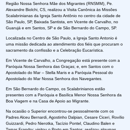
Região Nossa Senhora Mãe dos Migrantes (RNSMM), Pe.
Alexandre Biolchi, CS, realizou a Visita Canônica às Missões
Scalabrinianas da Igreja Santo Antônio no centro da cidade de
São Paulo, SP, Baixada Santista, em Vicente de Carvalho, no
Guarujá e em Santos, SP e de São Bernardo do Campo, SP.
Localizada no Centro de São Paulo, a Igreja Santo Antonio é
uma missão dedicada ao atendimento dos fiéis que procuram o
sacramento da confissão e a Celebração Eucarística.
Em Vicente de Carvalho, a Congregação está presente com a
Paróquia Nossa Senhora das Graças; e, em Santos com o
Apostolado do Mar – Stella Maris e a Paróquia Pessoal do
Apostolado do Mar Nossa Senhora dos Navegantes.
Em São Bernardo do Campo, os Scalabrinianos estão
presentes com a Paróquia e Basílica Menor Nossa Senhora da
Boa Viagem e na Casa de Apoio ao Migrante.
Na ocasião o Superior encontrou-se pessoalmente com os
Padres Alceu Bernardi, Agostinho Dalpian, Cesare Ciceri, Rovílio
Guizzardi, Pedro Nierotka, Tacízio Pontel, Claudino Balen e
Tamar Frandry; visitou o Porto em Santos; realizou algumas