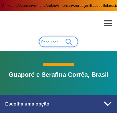
Afrikaans
Albanian
Amharic
Arabic
Armenian
Azerbaijani
Basque
Belarusi
Guaporé e Serafina Corrêa, Brasil
Escolha uma opção