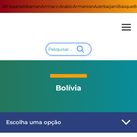
Afrikaans
Albanian
Amharic
Arabic
Armenian
Azerbaijani
Basque
B
Bolívia
Escolha uma opção