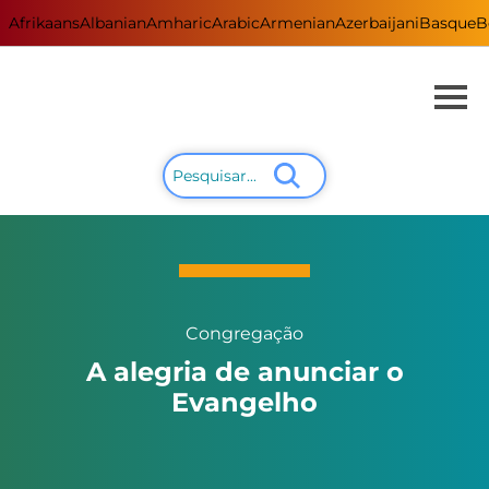
Afrikaans
Albanian
Amharic
Arabic
Armenian
Azerbaijani
Basque
B
Congregação
A alegria de anunciar o
Evangelho