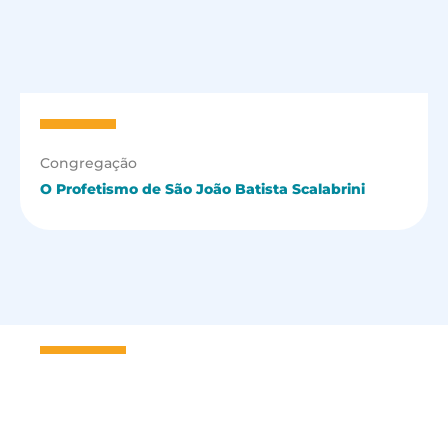
Congregação
O Profetismo de São João Batista Scalabrini
Seja um
Missionário Scalabriniano
e faça parte dessa família!