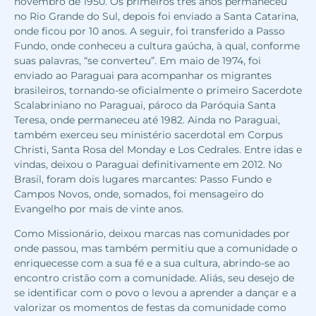
novembro de 1950. Os primeiros três anos permaneceu
no Rio Grande do Sul, depois foi enviado a Santa Catarina,
onde ficou por 10 anos. A seguir, foi transferido a Passo
Fundo, onde conheceu a cultura gaúcha, à qual, conforme
suas palavras, “se converteu”. Em maio de 1974, foi
enviado ao Paraguai para acompanhar os migrantes
brasileiros, tornando-se oficialmente o primeiro Sacerdote
Scalabriniano no Paraguai, pároco da Paróquia Santa
Teresa, onde permaneceu até 1982. Ainda no Paraguai,
também exerceu seu ministério sacerdotal em Corpus
Christi, Santa Rosa del Monday e Los Cedrales. Entre idas e
vindas, deixou o Paraguai definitivamente em 2012. No
Brasil, foram dois lugares marcantes: Passo Fundo e
Campos Novos, onde, somados, foi mensageiro do
Evangelho
por mais de vinte anos.
Como Missionário, deixou marcas nas comunidades por
onde passou, mas também permitiu que a comunidade o
enriquecesse com a sua fé e a sua cultura, abrindo-se ao
encontro cristão com a comunidade. Aliás, seu desejo de
se identificar com o povo o levou a aprender a dançar e a
valorizar os momentos de festas da comunidade como