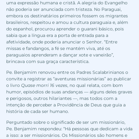
uma expressão humana e cristã. A alegria do
Evangelho
não poderia ser anunciada com tristeza. No Paraguai,
embora os destinatários primeiros fossem os migrantes
brasileiros, respeitou e amou a cultura paraguaia e, além
do espanhol, procurou aprender o guarani básico, pois
sabia que a língua era a porta de entrada para a
afetividade, onde poderia anunciar o Senhor. “Entre
missas e fandangos, a fé se mantém viva, até os
paraguaios aprenderam a dançar xote e vaneirão”,
brincava com sua graça característica.
Pe. Benjamim renovou entre os Padres Scalabrinianos o
convite a registrar as “aventuras missionárias” ao publicar
o livro
Quase morri 16 vezes
, no qual relata, com bom
humor, episódios de suas andanças — alguns deles graves
e perigosos, outros hilariantes —, mas todos com a
intenção de perceber a Providência de Deus que guia a
história de cada ser humano.
Perguntado sobre o significado de ser um missionário,
Pe. Benjamim respondeu:
“Há pessoas que dedicam a vida
a isso: a ser missionários. Os Missionários são homens e