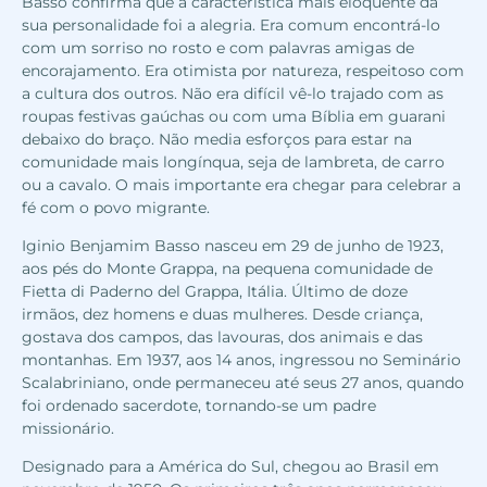
Basso confirma que a característica mais eloquente da
sua personalidade foi a alegria. Era comum encontrá-lo
com um sorriso no rosto e com palavras amigas de
encorajamento. Era otimista por natureza, respeitoso com
a cultura dos outros. Não era difícil vê-lo trajado com as
roupas festivas gaúchas ou com uma Bíblia em guarani
debaixo do braço. Não media esforços para estar na
comunidade mais longínqua, seja de lambreta, de carro
ou a cavalo. O mais importante era chegar para celebrar a
fé com o povo migrante.
Iginio Benjamim Basso nasceu em 29 de junho de 1923,
aos pés do Monte Grappa, na pequena comunidade de
Fietta di Paderno del Grappa, Itália. Último de doze
irmãos, dez homens e duas mulheres. Desde criança,
gostava dos campos, das lavouras, dos animais e das
montanhas. Em 1937, aos 14 anos, ingressou no Seminário
Scalabriniano, onde permaneceu até seus 27 anos, quando
foi ordenado sacerdote, tornando-se um padre
missionário.
Designado para a América do Sul, chegou ao Brasil em