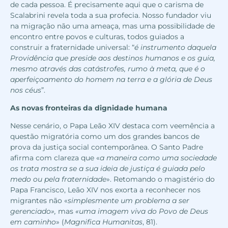
de cada pessoa. É precisamente aqui que o carisma de
Scalabrini revela toda a sua profecia. Nosso fundador viu
na migração não uma ameaça, mas uma possibilidade de
encontro entre povos e culturas, todos guiados a
construir a fraternidade universal: “
é instrumento daquela
Providência que preside aos destinos humanos e os guia,
mesmo através das catástrofes, rumo à meta, que é o
aperfeiçoamento do homem na terra e a glória de Deus
nos céus
”.
As novas fronteiras da dignidade humana
Nesse cenário, o Papa Leão XIV destaca com veemência a
questão migratória como um dos grandes bancos de
prova da justiça social contemporânea. O Santo Padre
afirma com clareza que «
a maneira como uma sociedade
os trata mostra se a sua ideia de justiça é guiada pelo
medo ou pela fraternidade
». Retomando o magistério do
Papa Francisco, Leão XIV nos exorta a reconhecer nos
migrantes não «
simplesmente um problema a ser
gerenciado»,
mas
«uma imagem viva do Povo de Deus
em caminho
» (
Magnifica Humanitas
, 81).