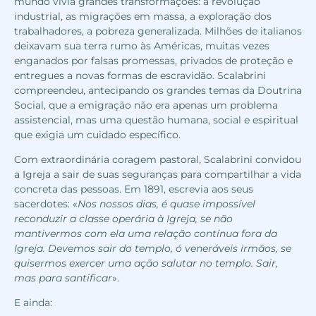
mundo vivia grandes transformações: a revolução
industrial, as migrações em massa, a exploração dos
trabalhadores, a pobreza generalizada. Milhões de italianos
deixavam sua terra rumo às Américas, muitas vezes
enganados por falsas promessas, privados de proteção e
entregues a novas formas de escravidão. Scalabrini
compreendeu, antecipando os grandes temas da Doutrina
Social, que a emigração não era apenas um problema
assistencial, mas uma questão humana, social e espiritual
que exigia um cuidado específico.
Com extraordinária coragem pastoral, Scalabrini convidou
a Igreja a sair de suas seguranças para compartilhar a vida
concreta das pessoas. Em 1891, escrevia aos seus
sacerdotes: «
Nos nossos dias, é quase impossível
reconduzir a classe operária à Igreja, se não
mantivermos com ela uma relação contínua fora da
Igreja. Devemos sair do templo, ó veneráveis irmãos, se
quisermos exercer uma ação salutar no templo. Sair,
mas para santificar
».
E ainda: