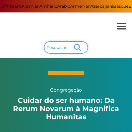
Afrikaans
Albanian
Amharic
Arabic
Armenian
Azerbaijani
Basque
B
Congregação
Cuidar do ser humano: Da
Rerum Novarum à Magnifica
Humanitas