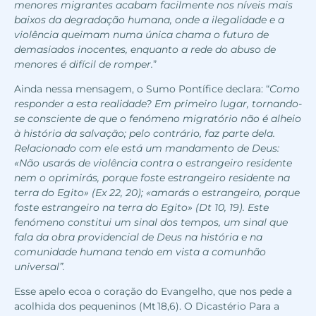
menores migrantes acabam facilmente nos níveis mais
baixos da degradação humana, onde a ilegalidade e a
violência queimam numa única chama o futuro de
demasiados inocentes, enquanto a rede do abuso de
menores é difícil de romper.
”
Ainda nessa mensagem, o Sumo Pontífice declara: “
Como
responder a esta realidade? Em primeiro lugar, tornando-
se consciente de que o fenómeno migratório não é alheio
à história da salvação; pelo contrário, faz parte dela.
Relacionado com ele está um mandamento de Deus:
«Não usarás de violência contra o estrangeiro residente
nem o oprimirás, porque foste estrangeiro residente na
terra do Egito» (Ex 22, 20); «amarás o estrangeiro, porque
foste estrangeiro na terra do Egito» (Dt 10, 19). Este
fenómeno constitui um sinal dos tempos, um sinal que
fala da obra providencial de Deus na história e na
comunidade humana tendo em vista a comunhão
universal”.
Esse apelo ecoa o coração do Evangelho, que nos pede a
acolhida dos pequeninos (Mt 18,6). O Dicastério Para a