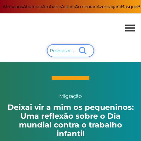
Afrikaans
Albanian
Amharic
Arabic
Armenian
Azerbaijani
Basque
B
Migração
Deixai vir a mim os pequeninos:
Uma reflexão sobre o Dia
mundial contra o trabalho
infantil