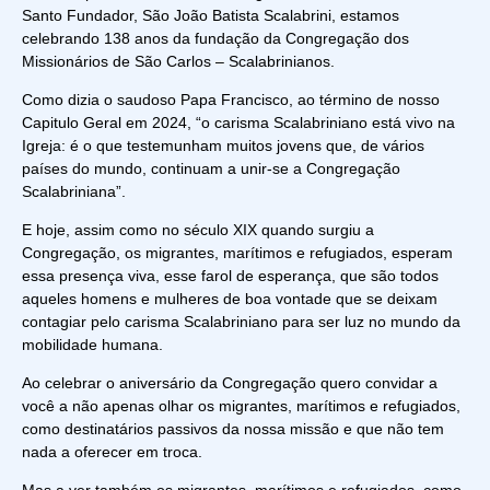
Santo Fundador, São João Batista Scalabrini, estamos
celebrando 138 anos da fundação da Congregação dos
Missionários de São Carlos – Scalabrinianos.
Como dizia o saudoso
Papa Francisco
, ao término de nosso
Capitulo Geral em 2024, “
o carisma Scalabriniano está vivo na
Igreja
: é o que testemunham muitos jovens que, de vários
países do mundo, continuam a unir-se a Congregação
Scalabriniana”.
E hoje, assim como no século XIX quando surgiu a
Congregação, os migrantes, marítimos e refugiados, esperam
essa presença viva, esse farol de esperança, que são todos
aqueles homens e mulheres de boa vontade que se deixam
contagiar pelo carisma Scalabriniano para ser luz no mundo da
mobilidade humana.
Ao celebrar o aniversário da Congregação quero convidar a
você a não apenas olhar os migrantes, marítimos e refugiados,
como destinatários passivos da nossa missão e que não tem
nada a oferecer em troca.
Mas a ver também os migrantes, marítimos e refugiados, como