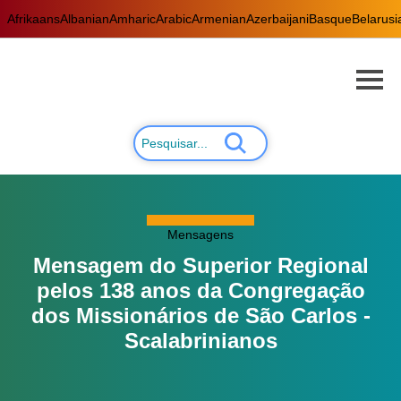
Afrikaans
Albanian
Amharic
Arabic
Armenian
Azerbaijani
Basque
Belarusi
Mensagens
Mensagem do Superior Regional
pelos 138 anos da Congregação
dos Missionários de São Carlos -
Scalabrinianos