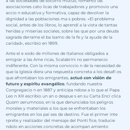
a las sociedades de socorro mutuo, fomento las
asociaciones cato licas de trabajadores y promovio una
accio n educativa y formativa, capaz de devolver la
dignidad a las poblaciones ma s pobres. «El problema
social, antes de los libros, lo aprendí a la vista de tantas
heridas y miserias sociales, sobre las que por una deuda
sagrada derrame el ba lsamo de la fe y la ayuda de la
caridad», escribio en 1899.
Ante el e xodo de millones de italianos obligados a
emigrar a las Ame ricas, Scalabrini no permanecio
indiferente. Con la misma conviccio n de la necesidad de
que la Iglesia diera una respuesta concreta a los desafí os
que afrontaban los emigrantes,
actuó con visión de
futuro y espíritu evangélico
, fundando nuestra
Congregacio n en 1887 y anticipa ndose a lo que el Papa
Leo n XIII escribio un an o despue s en su Carta Encí clica
Quam aerumnosa
, en la que denunciaba los peligros
morales y materiales a los que se enfrentaban los
emigrantes en los paí ses de destino. Fue el primer inte
rprete y realizador del mensaje del Pontí fice, traducie
ndolo en acciones concretas de acompan amiento