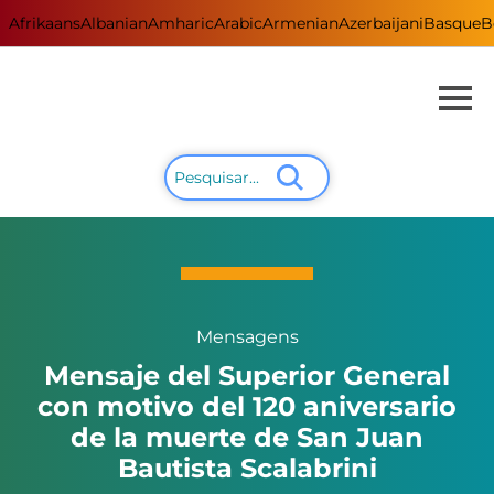
Afrikaans
Albanian
Amharic
Arabic
Armenian
Azerbaijani
Basque
B
Mensagens
Mensaje del Superior General
con motivo del 120 aniversario
de la muerte de San Juan
Bautista Scalabrini