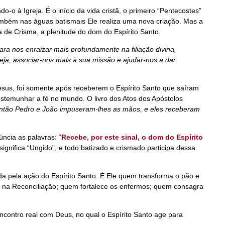
o-o à Igreja. É o início da vida cristã, o primeiro “Pentecostes”
ambém nas águas batismais Ele realiza uma nova criação. Mas a
 de Crisma, a plenitude do dom do Espírito Santo.
ara nos enraizar mais profundamente na filiação divina,
reja, associar-nos mais à sua missão e ajudar-nos a dar
esus, foi somente após receberem o Espírito Santo que saíram
temunhar a fé no mundo. O livro dos Atos dos Apóstolos
ntão Pedro e João impuseram-lhes as mãos, e eles receberam
úncia as palavras: “
Recebe, por este sinal, o dom do Espírito
significa “Ungido”, e todo batizado e crismado participa dessa
a pela ação do Espírito Santo. É Ele quem transforma o pão e
 na Reconciliação; quem fortalece os enfermos; quem consagra
contro real com Deus, no qual o Espírito Santo age para