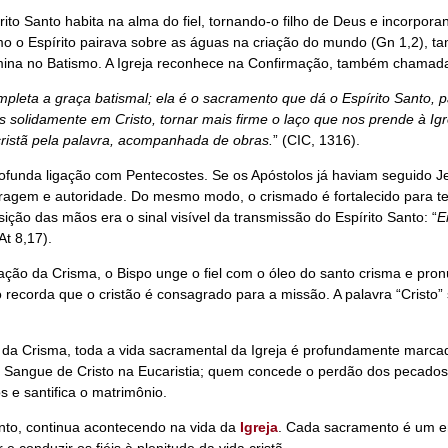
ito Santo habita na alma do fiel, tornando-o filho de Deus e incorporand
o o Espírito pairava sobre as águas na criação do mundo (Gn 1,2), t
rmina no Batismo. A Igreja reconhece na Confirmação, também chamada
pleta a graça batismal; ela é o sacramento que dá o Espírito Santo, p
s solidamente em Cristo, tornar mais firme o laço que nos prende à Ig
ristã pela palavra, acompanhada de obras.
” (CIC, 1316).
ofunda ligação com Pentecostes. Se os Apóstolos já haviam seguido J
agem e autoridade. Do mesmo modo, o crismado é fortalecido para tes
ição das mãos era o sinal visível da transmissão do Espírito Santo: “
E
(At 8,17).
ração da Crisma, o Bispo unge o fiel com o óleo do santo crisma e pron
 recorda que o cristão é consagrado para a missão. A palavra “Cristo” 
 da Crisma, toda a
vida sacramental
da Igreja é profundamente marcad
e Sangue de Cristo na Eucaristia; quem concede o perdão dos pecados
s e santifica o matrimônio.
nto, continua acontecendo na vida da
Igreja
. Cada sacramento é um en