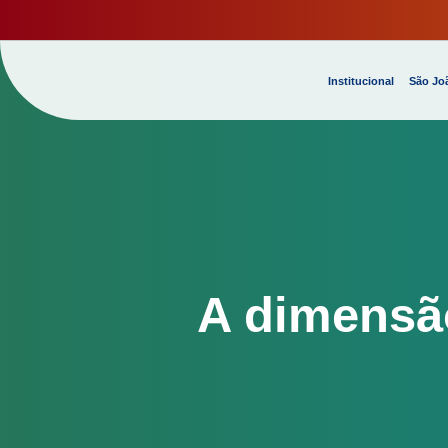
Institucional
São Joã
A dimensã