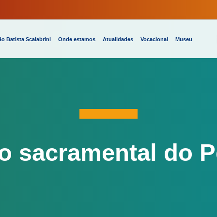
o Batista Scalabrini
Onde estamos
Atualidades
Vocacional
Museu
o sacramental do P