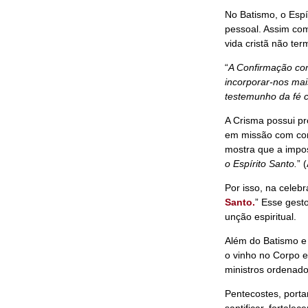
No Batismo, o Espír
pessoal. Assim com
vida cristã não te
“
A Confirmação com
incorporar-nos mai
testemunho da fé c
A Crisma possui pr
em missão com cor
mostra que a impos
o Espírito Santo.
” 
Por isso, na celeb
Santo.
” Esse gesto
unção espiritual.
Além do Batismo e
o vinho no Corpo 
ministros ordenado
Pentecostes, porta