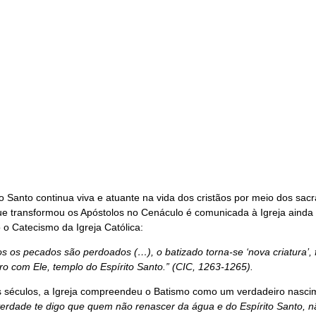
to Santo continua viva e atuante na vida dos cristãos por meio dos s
que transformou os Apóstolos no Cenáculo é comunicada à Igreja ainda h
 o Catecismo da Igreja Católica:
os os pecados são perdoados (…), o batizado torna-se ‘nova criatura’, 
iro com Ele, templo do Espírito Santo.” (CIC, 1263-1265).
 séculos, a Igreja compreendeu o Batismo como um verdadeiro nascime
rdade te digo que quem não renascer da água e do Espírito Santo, nã