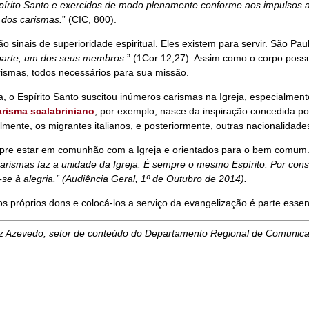
írito Santo e exercidos de modo plenamente conforme aos impulsos au
 dos carismas.
” (CIC, 800).
o sinais de superioridade espiritual. Eles existem para servir. São Pau
parte, um dos seus membros.
” (1Cor 12,27). Assim como o corpo poss
rismas, todos necessários para sua missão.
ia, o Espírito Santo suscitou inúmeros carismas na Igreja, especialme
arisma scalabriniano
, por exemplo, nasce da inspiração concedida po
almente, os migrantes italianos, e posteriormente, outras nacionalidade
pre estar em comunhão com a Igreja e orientados para o bem comum. 
carismas faz a unidade da Igreja. É sempre o mesmo Espírito. Por conse
se à alegria.” (
Audiência Geral, 1º de Outubro de 2014
).
 os próprios dons e colocá-los a serviço da evangelização é parte essen
ruz Azevedo, setor de conteúdo do Departamento Regional de Comunic