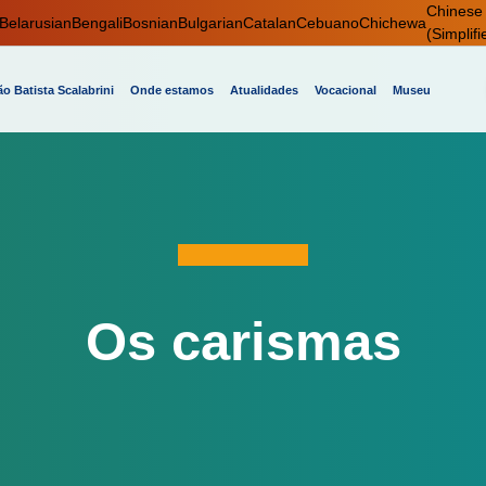
Chinese
Belarusian
Bengali
Bosnian
Bulgarian
Catalan
Cebuano
Chichewa
(Simplifi
o Batista Scalabrini
Onde estamos
Atualidades
Vocacional
Museu
Os carismas