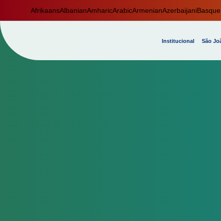
Afrikaans
Albanian
Amharic
Arabic
Armenian
Azerbaijani
Basque
Institucional
São Joã