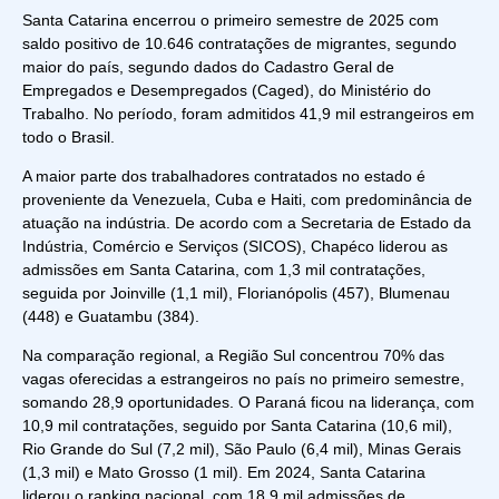
Santa Catarina encerrou o primeiro semestre de 2025 com
saldo positivo de 10.646 contratações de
migrantes
, segundo
maior do país, segundo dados do Cadastro Geral de
Empregados e Desempregados (Caged), do Ministério do
Trabalho. No período, foram admitidos 41,9 mil estrangeiros em
todo o Brasil.
A maior parte dos trabalhadores contratados no
estado
é
proveniente da Venezuela, Cuba e Haiti, com predominância de
atuação na indústria. De acordo com a Secretaria de Estado da
Indústria, Comércio e Serviços (SICOS), Chapéco liderou as
admissões em Santa Catarina, com 1,3 mil contratações,
seguida por Joinville (1,1 mil), Florianópolis (457), Blumenau
(448) e Guatambu (384).
Na comparação regional, a Região Sul concentrou 70% das
vagas oferecidas a estrangeiros no país no primeiro semestre,
somando 28,9 oportunidades. O Paraná ficou na liderança, com
10,9 mil contratações, seguido por Santa Catarina (10,6 mil),
Rio Grande do Sul (7,2 mil), São Paulo (6,4 mil), Minas Gerais
(1,3 mil) e Mato Grosso (1 mil). Em 2024, Santa Catarina
liderou o ranking nacional, com 18,9 mil admissões de