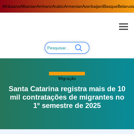
Afrikaans
Albanian
Amharic
Arabic
Armenian
Azerbaijani
Basque
Belarusi
Migração
Santa Catarina registra mais de 10
mil contratações de migrantes no
1º semestre de 2025