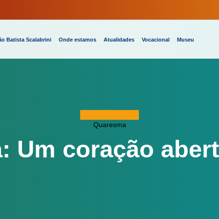
o Batista Scalabrini
Onde estamos
Atualidades
Vocacional
Museu
Quaresma
a: Um coração abert