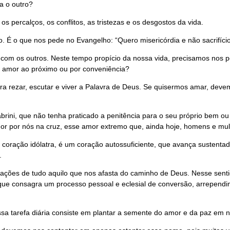
a o outro?
 percalços, os conflitos, as tristezas e os desgostos da vida.
É o que nos pede no Evangelho: “Quero misericórdia e não sacrifício
 com os outros. Neste tempo propício da nossa vida, precisamos nos
r amor ao próximo ou por conveniência?
 rezar, escutar e viver a Palavra de Deus. Se quisermos amar, deve
abrini, que não tenha praticado a penitência para o seu próprio bem ou
r por nós na cruz, esse amor extremo que, ainda hoje, homens e mulh
oração idólatra, é um coração autossuficiente, que avança sustentad
.
corações de tudo aquilo que nos afasta do caminho de Deus. Nesse sent
ue consagra um processo pessoal e eclesial de conversão, arrependim
ssa tarefa diária consiste em plantar a semente do amor e da paz em