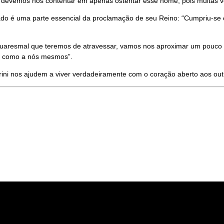
devemos nos contentar em apenas ostentar esse nome, pois muitas ve
 é uma parte essencial da proclamação de seu Reino: “Cumpriu-se o
 quaresmal que teremos de atravessar, vamos nos aproximar um pouco m
o como a nós mesmos”.
ini nos ajudem a viver verdadeiramente com o coração aberto aos out