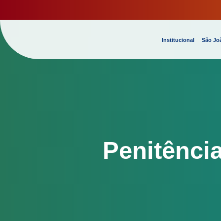
Institucional
São Joã
Penitênci