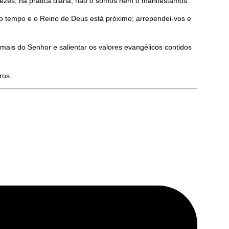
zes, na prática diária, não o somos nem o manifestamos.
 tempo e o Reino de Deus está próximo; arrependei-vos e
ais do Senhor e salientar os valores evangélicos contidos
ros.