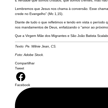
É verdade que somos cristãos, que somos crentes, mas não 
Lembremos que Jesus nos chama à conversão. Esse chamado
crede no Evangelho” (Mc 1,15).
Diante de tudo o que refletimos e tendo em vista o período
nos mandamentos de Deus, enfatizando o “amor ao próxim
Que a Virgem Mãe dos Migrantes e São João Batista Scalabr
Texto: Pe. Wilnie Jean, CS.
Foto: Adobe Stock.
Compartilhar
Tweet
Facebook