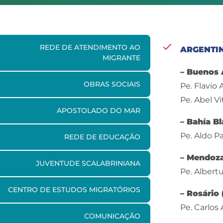
REDE DE ATENDIMENTO AO
ARGENTI
MIGRANTE
– Buenos 
OBRAS SOCIAIS
Pe. Flavio
Pe. Abel V
APOSTOLADO DO MAR
– Bahía B
Pe. Aldo P
REDE DE EDUCAÇÃO
– Mendoza
JUVENTUDE SCALABRINIANA
Pe. Albert
CENTRO DE ESTUDOS MIGRATÓRIOS
– Rosário 
Pe. Carlos
COMUNICAÇÃO