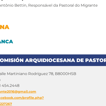
 Antônio Bettin, Responsável da Pastoral do Migrante
INA
ANCA
OMISIÓN ARQUIDIOCESANA DE PASTOR
lle Martiniano Rodríguez 78, B8000HSB
a
1 454.2448
ante2016@gmail.com
acebook.com/profile.php?
7227267