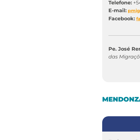
Telefone:
+54
E-mail:
pmig
Facebook:
f
Pe. José Re
das Migraçõ
MENDONZ