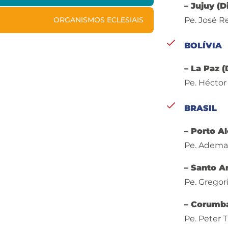
– Jujuy (D
ORGANISMOS ECLESIAIS
Pe. José R
BOLÍVIA
– La Paz (
Pe. Héctor
BRASIL
– Porto Al
Pe. Ademar
– Santo A
Pe. Gregor
– Corumb
Pe. Peter 