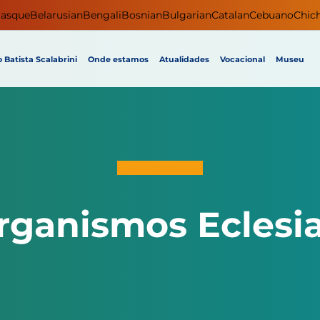
asque
Belarusian
Bengali
Bosnian
Bulgarian
Catalan
Cebuano
Chic
 Batista Scalabrini
Onde estamos
Atualidades
Vocacional
Museu
rganismos Eclesia