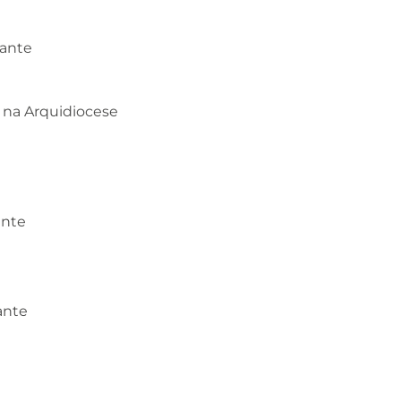
rante
e na Arquidiocese
ante
ante