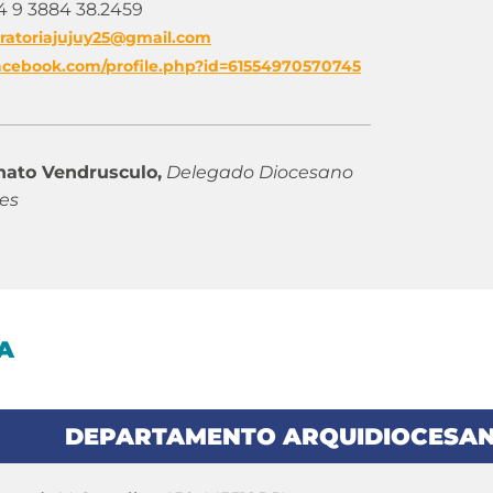
 9 3884 38.2459
ratoriajujuy25@gmail.com
acebook.com/profile.php?id=61554970570745
nato Vendrusculo,
Delegado Diocesano
es
A
DEPARTAMENTO ARQUIDIOCESAN