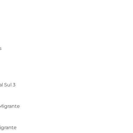
s
l Sul 3
 Migrante
igrante