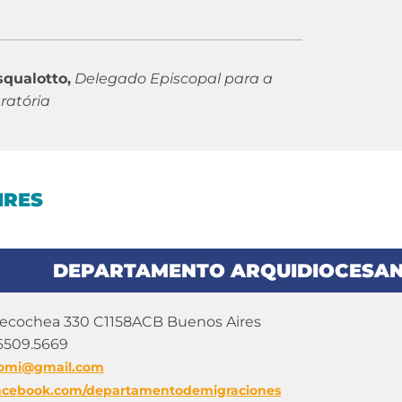
squalotto,
Delegado Episcopal para a
ratória
IRES
DEPARTAMENTO ARQUIDIOCESAN
ecochea 330 C1158ACB Buenos Aires
6509.5669
omi@gmail.com
acebook.com/departamentodemigraciones