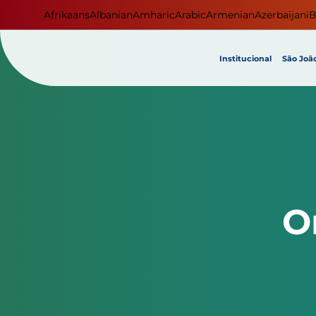
Afrikaans
Albanian
Amharic
Arabic
Armenian
Azerbaijani
B
Institucional
São João
O