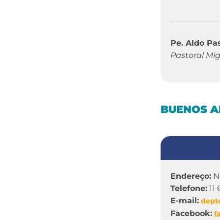
Pe. Aldo Pa
Pastoral Mig
BUENOS A
Endereço:
N
Telefone:
11 
E-mail:
dept
Facebook:
f