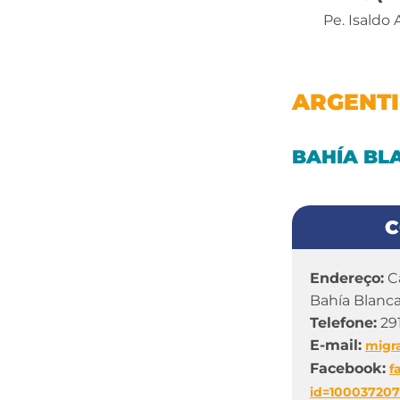
Pe. Isaldo
ARGENT
BAHÍA BL
C
Endereço:
Ca
Bahía Blanc
Telefone:
29
E-mail:
migr
Facebook:
f
id=10003720