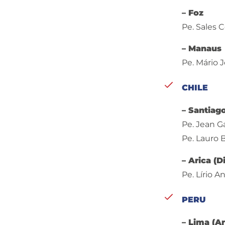
– Foz
Pe. Sales 
– Manaus
Pe. Mário 
CHILE
– Santiag
Pe. Jean G
Pe. Lauro 
– Arica (D
Pe. Lírio 
PERU
– Lima (A