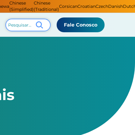
Chinese
Chinese
hewa
Corsican
Croatian
Czech
Danish
Dutc
(Simplified)
(Traditional)
Fale Conosco
is