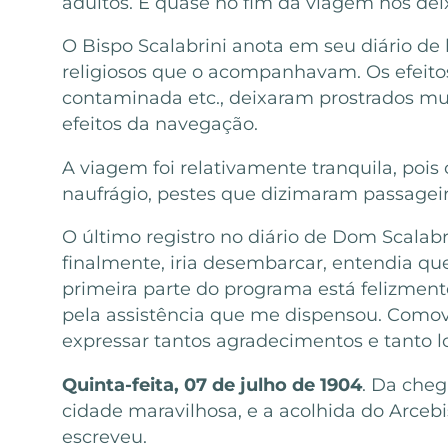
adultos. E quase no fim da viagem nos de
O Bispo Scalabrini anota em seu diário de 
religiosos que o acompanhavam. Os efeito
contaminada etc., deixaram prostrados mui
efeitos da navegação.
A viagem foi relativamente tranquila, poi
naufrágio, pestes que dizimaram passageir
O último registro no diário de Dom Scalabri
finalmente, iria desembarcar, entendia que
primeira parte do programa está felizmen
pela assistência que me dispensou. Comovi
expressar tantos agradecimentos e tanto l
Quinta-feita, 07 de julho de 1904
. Da cheg
cidade maravilhosa, e a acolhida do Arce
escreveu.