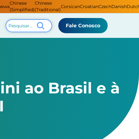
Chinese
Chinese
hewa
Corsican
Croatian
Czech
Danish
Dutc
(Simplified)
(Traditional)
Fale Conosco
ni ao Brasil e à
I