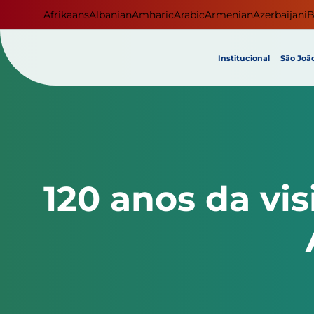
Afrikaans
Albanian
Amharic
Arabic
Armenian
Azerbaijani
B
Institucional
São João
120 anos da vis