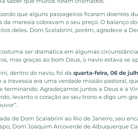
ixa saber que muitos foram crismados.
bordo que alguns passageiros ficaram doentes dura
s da maresia cobravam o seu preço. O balanço d
tos deles. Dom Scalabrini, porém, agradece a Deu
s costuma ser dramática em algumas circunstância
os, mas graças ao bom Deus, o navio estava se a
ni, dentro do navio, foi da
quarta-feira, 06 de jul
 a travessia era uma verdade missão pastoral, que
te terminando. Agradeçamos juntos a Deus e a Vir
do, levanto o coração ao seu trono e digo um gra
ouvor”.
ada de Dom Scalabrini ao Rio de Janeiro, seu e
bispo, Dom Joaquim Arcoverde de Albuquerque Cava