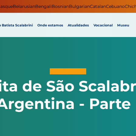
asque
Belarusian
Bengali
Bosnian
Bulgarian
Catalan
Cebuano
Chic
 Batista Scalabrini
Onde estamos
Atualidades
Vocacional
Museu
ita de São Scalabri
Argentina - Parte 