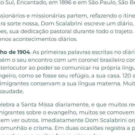
 do Sul, Encantado, em 1896 e em São Paulo, São
ionários e missionárias partem, refazendo o itine
para sorte nossa, Dom Scalabrini escreve um diár
ões, sua dedicação pastoral durante todo o traj
enos acontecimentos diários.
nho de 1904
. As primeiras palavras escritas no diá
bém o seu encontro com um coronel brasileiro c
terlocutor ao poder se comunicar na própria língu
angeiro, como se fosse seu refúgio, a sua casa. 1
s imigrantes conservam a sua língua materna. Muit
saudade.
celebra a Santa Missa diariamente, e que muitos
imigrantes sobre o evangelho, muitos se comovem 
 em ver outros. Imediatamente Dom Scalabrini orga
omunhão e crisma. Em duas ocasiões registra a 