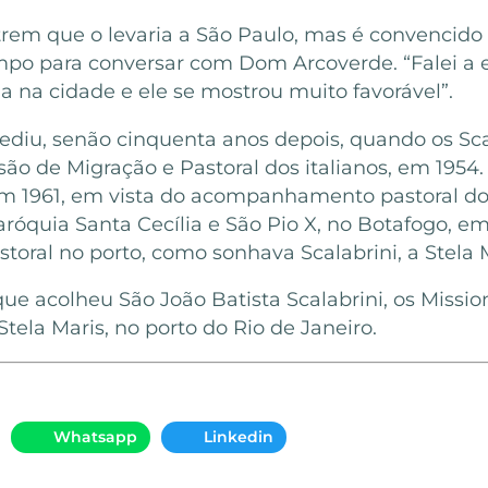
 trem que o levaria a São Paulo, mas é convencid
empo para conversar com Dom Arcoverde. “Falei a 
na na cidade e ele se mostrou muito favorável”.
rediu, senão cinquenta anos depois, quando os Sc
são de Migração e Pastoral dos italianos, em 1954. 
em 1961, em vista do acompanhamento pastoral do
róquia Santa Cecília e São Pio X, no Botafogo, em
storal no porto, como sonhava Scalabrini, a Stela 
 que acolheu São João Batista Scalabrini, os Miss
Stela Maris, no porto do Rio de Janeiro.
Whatsapp
Linkedin