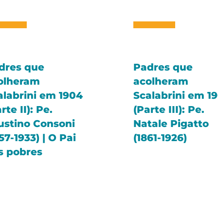
dres que
Padres que
olheram
acolheram
alabrini em 1904
Scalabrini em 1
rte II): Pe.
(Parte III): Pe.
ustino Consoni
Natale Pigatto
57-1933) | O Pai
(1861-1926)
s pobres