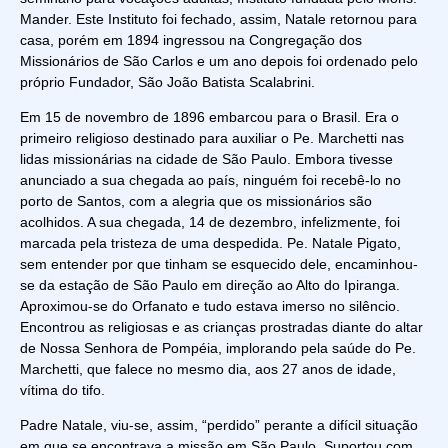
Mander. Este Instituto foi fechado, assim, Natale retornou para
casa, porém em 1894 ingressou na Congregação dos
Missionários de São Carlos e um ano depois foi ordenado pelo
próprio Fundador, São João Batista Scalabrini.
Em 15 de novembro de 1896 embarcou para o Brasil. Era o
primeiro religioso destinado para auxiliar o Pe. Marchetti nas
lidas missionárias na cidade de São Paulo. Embora tivesse
anunciado a sua chegada ao país, ninguém foi recebê-lo no
porto de Santos, com a alegria que os missionários são
acolhidos. A sua chegada, 14 de dezembro, infelizmente, foi
marcada pela tristeza de uma despedida. Pe. Natale Pigato,
sem entender por que tinham se esquecido dele, encaminhou-
se da estação de São Paulo em direção ao Alto do Ipiranga.
Aproximou-se do Orfanato e tudo estava imerso no silêncio.
Encontrou as religiosas e as crianças prostradas diante do altar
de Nossa Senhora de Pompéia, implorando pela saúde do Pe.
Marchetti, que falece no mesmo dia, aos 27 anos de idade,
vítima do tifo.
Padre Natale, viu-se, assim, “perdido” perante a difícil situação
em que se encontrava a missão em São Paulo. Suportou com