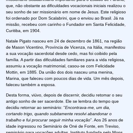
que, não obstante as dificuldades vocacionais iniciais realizou o
seu sonho de ser missionário em nome de Jesus. Este religioso
foi ordenado por Dom Scalabrini, que o enviou ao Brasil. Já na
missão, recebeu com carinho o Fundador em Santa Felicidade,
Curitiba, em 1904.
Natale Pigato nasceu em 24 de dezembro de 1861, na região
de Mason Vicentino, Província de Vicenza, na Itália, manifestou
a sua vocação sacerdotal desde cedo, mas foi coibido pela
família. A partir das dificuldades familiares para a vida religiosa,
assumiu a vocação matrimonial, casou-se com Felicidade
Mottin, em 1885. Da união dos dois nasceu uma menina,
Marina, que faleceu com poucos dias de vida. Um mês depois,
faleceu também a esposa.
Desta forma, viúvo, depois de discernir, decidiu retomar o seu
antigo sonho de ser sacerdote. Ele se lembra do tempo que
decidiu retornar ao seminário: “
Encontrava-me, um dia,
cortando trigo, quando subitamente resolvi abandonar o
trabalho e fui procurar seguir minha vocação
”. Aos 26 anos de
idade ingressou no Seminário de Oné de Fonte, em Treviso,
seminário para vocações adultas, Instituto fundada pelo Mons.