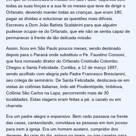
todas as suas forças e a sua fé os meses que teve de dirigir o
Orfanato, devendo manter todas as crianças, que eram 180,
pagar as dívidas e solucionar as questões mais difíceis.
Escreveu a Dom João Batista Scalabrini para que alguém
pudesse ocupar-se do Orfanato, que ele não se sentia capaz de
permanecer à frente de tão delicada missão.
Assim, ficou em São Paulo poucos meses, sendo destinado
depois para o Paraná onde substituiu o Pe. Faustino Consoni,
que fora nomeado diretor do Orfanato Cristóvão Colombo.
Chegou a Santa Felicidade, Curitiba, a 12 de março 1897,
sendo acolhido com alegria pelo Padre Francesco Brescianini,
seu colega de seminário. De Santa Felicidade, deslocava-se em
visitas às colônias italianas, indo até Prudentópolis, Imbituva,
Colônia São Carlos na Lapa, percorrendo mais de 30
localidades. Estas viagens eram feitas a pé, a cavalo ou em
charrete.
Era um padre alegre e expansivo. Bem cedo passava na frente
das casas, cantarolando, convidava as pessoas em tom jocoso
para irem à igreja. Era um homem austero, cumpridor dos
deveres. Ao raiar do dia, estava na igreja, ou nas capelas para