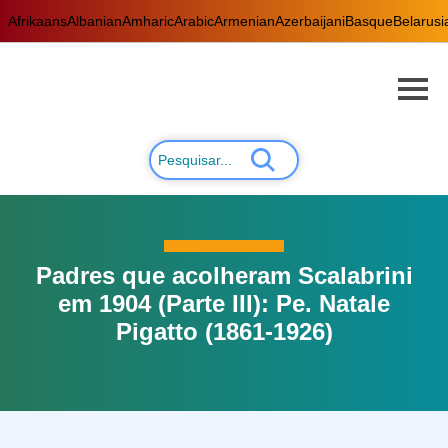
Afrikaans
Albanian
Amharic
Arabic
Armenian
Azerbaijani
Basque
Belarusi
Padres que acolheram Scalabrini
em 1904 (Parte III): Pe. Natale
Pigatto (1861-1926)