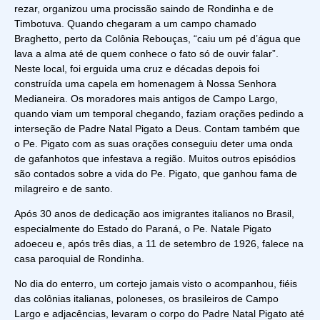
rezar, organizou uma procissão saindo de Rondinha e de
Timbotuva. Quando chegaram a um campo chamado
Braghetto, perto da Colônia Rebouças, “caiu um pé d’água que
lava a alma até de quem conhece o fato só de ouvir falar”.
Neste local, foi erguida uma cruz e décadas depois foi
construída uma capela em homenagem à Nossa Senhora
Medianeira. Os moradores mais antigos de Campo Largo,
quando viam um temporal chegando, faziam orações pedindo a
interseção de Padre Natal Pigato a Deus. Contam também que
o Pe. Pigato com as suas orações conseguiu deter uma onda
de gafanhotos que infestava a região. Muitos outros episódios
são contados sobre a vida do Pe. Pigato, que ganhou fama de
milagreiro e de santo.
Após 30 anos de dedicação aos imigrantes italianos no Brasil,
especialmente do Estado do Paraná, o Pe. Natale Pigato
adoeceu e, após três dias, a 11 de setembro de 1926, falece na
casa paroquial de Rondinha.
No dia do enterro, um cortejo jamais visto o acompanhou, fiéis
das colônias italianas, poloneses, os brasileiros de Campo
Largo e adjacências, levaram o corpo do Padre Natal Pigato até