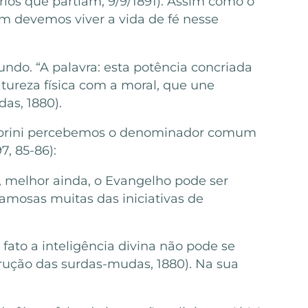
ários que partiam, 9/9/1891). Assim como o
sim devemos viver a vida de fé nesse
ndo. “A palavra: esta potência concriada
tureza física com a moral, que une
das, 1880).
calabrini percebemos o denominador comum
7, 85-86):
u, melhor ainda, o Evangelho pode ser
 famosas muitas das iniciativas de
de fato a inteligência divina não pode se
strução das surdas-mudas, 1880). Na sua