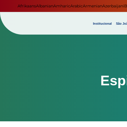
Afrikaans
Albanian
Amharic
Arabic
Armenian
Azerbaijani
B
Institucional
São Joã
Esp