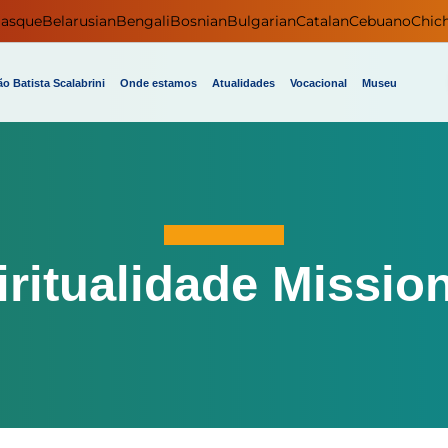
asque
Belarusian
Bengali
Bosnian
Bulgarian
Catalan
Cebuano
Chic
o Batista Scalabrini
Onde estamos
Atualidades
Vocacional
Museu
iritualidade Mission