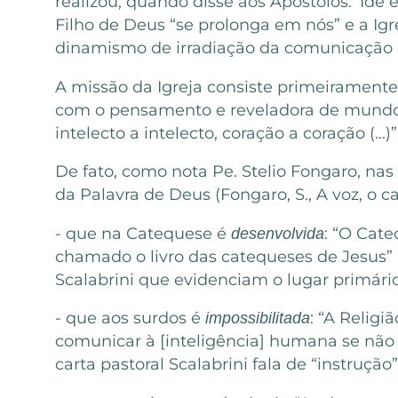
realizou, quando disse aos Apóstolos: ‘Ide 
Filho de Deus “se prolonga em nós” e a Igr
dinamismo de irradiação da comunicação d
A missão da Igreja consiste primeiramente
com o pensamento e reveladora de mundos i
intelecto a intelecto, coração a coração (...
De fato, como nota Pe. Stelio Fongaro, na
da Palavra de Deus (Fongaro, S., A voz, o ca
- que na Catequese é
: “O Cate
desenvolvida
chamado o livro das catequeses de Jesus” (J
Scalabrini que evidenciam o lugar primário
- que aos surdos é
: “A Religi
impossibilitada
comunicar à [inteligência] humana se não p
carta pastoral Scalabrini fala de “instruçã