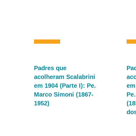
Padres que
Pa
acolheram Scalabrini
aco
em 1904 (Parte I): Pe.
em 
Marco Simoni (1867-
Pe.
1952)
(18
do