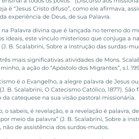
e ensinai a todos os povos’” (Discurso aos mission
eja é “Jesus Cristo difuso”, como ele afirmava, as
a experiência de Deus, de sua Palavra.
 na Palavra divina que é lançada no terreno do mu
deais, este vínculo misterioso que conjuga a na
)” (J. B. Scalabrini, Sobre a instrução das surdas-mu
s três mais significativas atividades de Mons. S
minho, a ação do “Apóstolo dos Migrantes”, s.l. 199
cismo é o Evangelho, a alegre palavra de Jesus o
. B. Scalabrini, O Catecismo Católico, 1877). São
 da catequese na sua visão pastoral missionária.
ão, o sabeis, é revelação, e a revelação é palavra, 
or meio da palavra” (J. B. Scalabrini, Sobre a in
o”, não de assistência dos surdos-mudos.