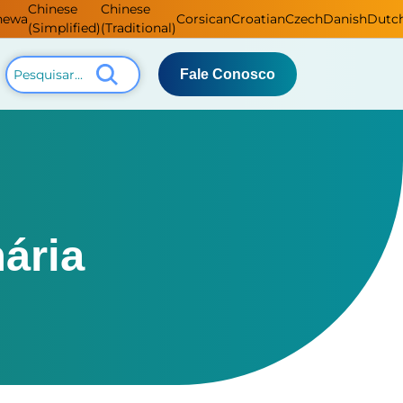
Chinese
Chinese
hewa
Corsican
Croatian
Czech
Danish
Dutc
(Simplified)
(Traditional)
Fale Conosco
ária