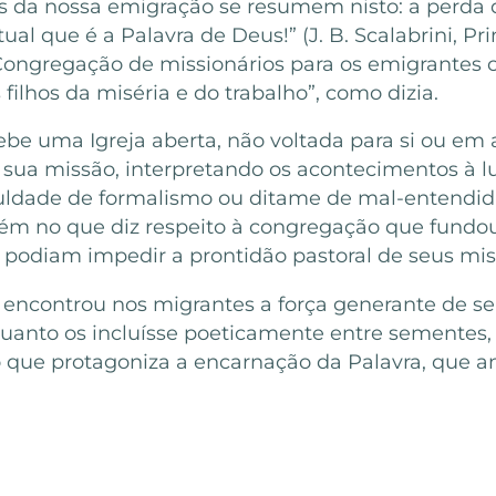
s da nossa emigração se resumem nisto: a perda da 
al que é a Palavra de Deus!” (J. B. Scalabrini, Pr
a Congregação de missionários para os emigrantes
 filhos da miséria e do trabalho”, como dizia.
ebe uma Igreja aberta, não voltada para si ou em
de sua missão, interpretando os acontecimentos à 
culdade de formalismo ou ditame de mal-entendida 
bém no que diz respeito à congregação que fundou,
e podiam impedir a prontidão pastoral de seus mis
i encontrou nos migrantes a força generante de se
nto os incluísse poeticamente entre sementes, 
to que protagoniza a encarnação da Palavra, que 