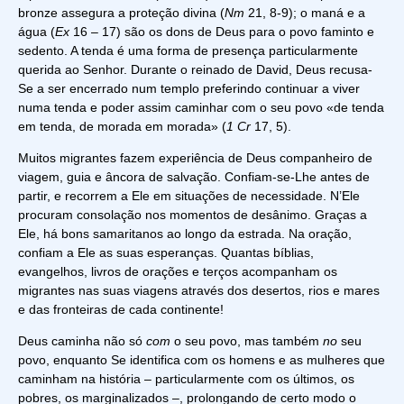
bronze assegura a proteção divina (
Nm
21, 8-9); o maná e a
água (
Ex
16 – 17) são os dons de Deus para o povo faminto e
sedento. A tenda é uma forma de presença particularmente
querida ao Senhor. Durante o reinado de David, Deus recusa-
Se a ser encerrado num templo preferindo continuar a viver
numa tenda e poder assim caminhar com o seu povo «de tenda
em tenda, de morada em morada» (
1 Cr
17, 5).
Muitos migrantes fazem experiência de Deus companheiro de
viagem, guia e âncora de salvação. Confiam-se-Lhe antes de
partir, e recorrem a Ele em situações de necessidade. N’Ele
procuram consolação nos momentos de desânimo. Graças a
Ele, há bons samaritanos ao longo da estrada. Na oração,
confiam a Ele as suas esperanças. Quantas bíblias,
evangelhos, livros de orações e terços acompanham os
migrantes nas suas viagens através dos desertos, rios e mares
e das fronteiras de cada continente!
Deus caminha não só
com
o seu povo, mas também
no
seu
povo, enquanto Se identifica com os homens e as mulheres que
caminham na história – particularmente com os últimos, os
pobres, os marginalizados –, prolongando de certo modo o