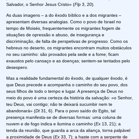
Salvador, o Senhor Jesus Cristo» (
Flp
3, 20).
As duas imagens – a do êxodo bíblico e a dos migrantes –
apresentam diversas analogias. Como o povo de Israel no
tempo de Moisés, frequentemente os migrantes fogem de
situações de opressão e abuso, de insegurança e
discriminação, de falta de perspetivas de progresso. Como os
hebreus no deserto, os migrantes encontram muitos obstáculos
no seu caminho: são provados pela sede e a fome; ficam
exaustos pelo cansaço e as doenças; sentem-se tentados pelo
desespero.
Mas a realidade fundamental do êxodo, de qualquer êxodo, é
que Deus precede e acompanha o caminho do seu povo, dos
seus filhos de todo o tempo e lugar. A presença de Deus no
meio do povo é uma certeza da história da salvação: «o Senhor,
teu Deus, vai contigo; não te deixará sucumbir nem te
abandonará» (
Dt
31, 6). Para o povo saído do Egito, tal
presença manifesta-se de diversas formas: uma coluna de
nuvem e de fogo indica e ilumina o caminho (
Ex
13, 21); a
tenda da reunião, que guarda a arca da aliança, torna palpável
a proximidade de Deus (
Ex
33, 7); a haste com a serpente de