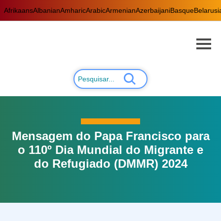
Afrikaans
Albanian
Amharic
Arabic
Armenian
Azerbaijani
Basque
Belarusi
Mensagem do Papa Francisco para
o 110º Dia Mundial do Migrante e
do Refugiado (DMMR) 2024