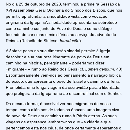
No dia 29 de outubro de 2023, terminou a primeira Sessão da
XVI Assembleia Geral Ordinária do Sínodo dos Bispos, que nos
permitiu aprofundar a sinodalidade vista como vocação
originária da Igreja. «A sinodalidade apresenta-se sobretudo
como caminho conjunto do Povo de Deus e como diálogo
fecundo de carismas e ministérios ao serviço do advento do
Reino» (Relação de Síntese,
Introdução
).
A ênfase posta na sua dimensão sinodal permite à Igreja
descobrir a sua natureza itinerante de povo de Deus em
caminho na história, peregrinante – poderíamos dizer
«migrante» – rumo ao Reino dos Céus (cf.
Lumen gentium
, 49).
Espontaneamente vem-nos ao pensamento a narração bíblica
do êxodo, que apresenta o povo de Israel a caminho da Terra
Prometida: uma longa viagem da escravidão para a liberdade,
que prefigura a da Igreja rumo ao encontro final com o Senhor.
Da mesma forma, é possível ver nos migrantes do nosso
tempo, como aliás nos de todas as épocas, uma imagem viva
do povo de Deus em caminho rumo à Pátria eterna. As suas
viagens de esperança lembram-nos que «a cidade a que
pertencemos está nos céus, de onde certamente esperamos o