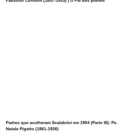
Faustino Consoni (1857-1933) | O Pai dos pobres
Padres que acolheram Scalabrini em 1904 (Parte III): Pe.
Natale Pigatto (1861-1926)