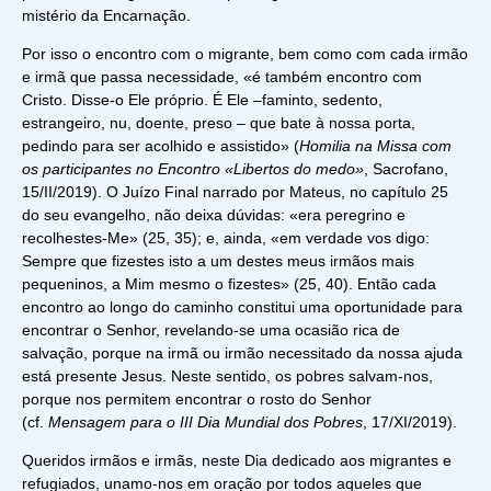
mistério da Encarnação.
Por isso o encontro com o migrante, bem como com cada irmão
e irmã que passa necessidade, «é também encontro com
Cristo. Disse-o Ele próprio. É Ele –faminto, sedento,
estrangeiro, nu, doente, preso – que bate à nossa porta,
pedindo para ser acolhido e assistido» (
Homilia na Missa com
os participantes no Encontro «Libertos do medo»
, Sacrofano,
15/II/2019). O Juízo Final narrado por Mateus, no capítulo 25
do seu evangelho, não deixa dúvidas: «era peregrino e
recolhestes-Me» (25, 35); e, ainda, «em verdade vos digo:
Sempre que fizestes isto a um destes meus irmãos mais
pequeninos, a Mim mesmo o fizestes» (25, 40). Então cada
encontro ao longo do caminho constitui uma oportunidade para
encontrar o Senhor, revelando-se uma ocasião rica de
salvação, porque na irmã ou irmão necessitado da nossa ajuda
está presente Jesus. Neste sentido, os pobres salvam-nos,
porque nos permitem encontrar o rosto do Senhor
(cf.
Mensagem para o III Dia Mundial dos Pobres
, 17/XI/2019).
Queridos irmãos e irmãs, neste Dia dedicado aos migrantes e
refugiados, unamo-nos em oração por todos aqueles que