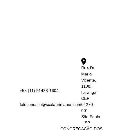
Rua Dr.
Mário
Vicente,
1108,
+55 (11) 91438-1604
Ipiranga
CEP
faleconosco@scalabrinianos.com
04270-
001
São Paulo
– SP
CONGREGAÇÃO DOS