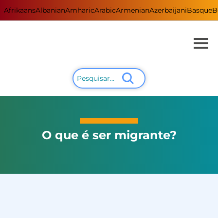
Afrikaans
Albanian
Amharic
Arabic
Armenian
Azerbaijani
Basque
B
O que é ser migrante?