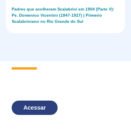
Padres que acolheram Scalabrini em 1904 (Parte V):
Pe. Domenico Vicentini (1847-1927) | Primeiro
Scalabriniano no Rio Grande do Sul
Seja um
Missionário Scalabriniano
e faça parte dessa família!
Acessar