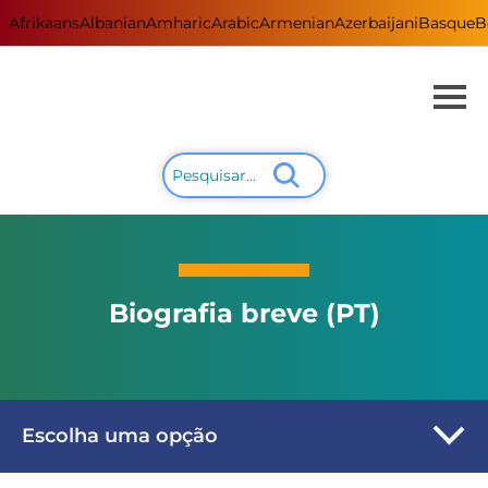
Afrikaans
Albanian
Amharic
Arabic
Armenian
Azerbaijani
Basque
B
Biografia breve (PT)
Escolha uma opção